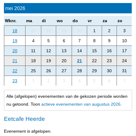
mei 2026
Wknr.
ma
di
wo
do
vr
za
zo
18
27
28
29
30
1
2
3
19
4
5
6
7
8
9
10
20
11
12
13
14
15
16
17
21
18
19
20
21
22
23
24
22
25
26
27
28
29
30
31
23
1
2
3
4
5
6
7
Alle (afgelopen) evenementen van de gekozen periode worden
nu getoond. Toon
actieve evenementen van augustus 2026
.
Eetcafe Heerde
Evenement is afgelopen.