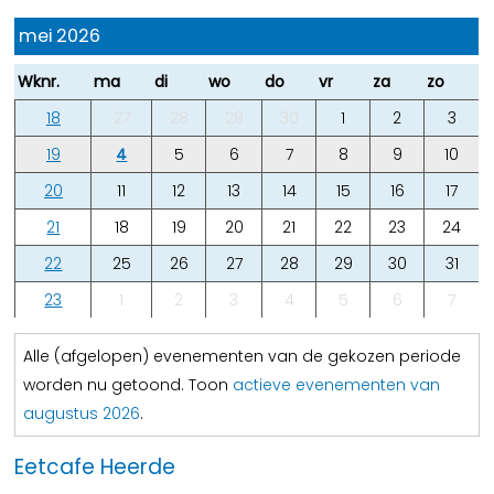
mei 2026
Wknr.
ma
di
wo
do
vr
za
zo
18
27
28
29
30
1
2
3
19
4
5
6
7
8
9
10
20
11
12
13
14
15
16
17
21
18
19
20
21
22
23
24
22
25
26
27
28
29
30
31
23
1
2
3
4
5
6
7
Alle (afgelopen) evenementen van de gekozen periode
worden nu getoond. Toon
actieve evenementen van
augustus 2026
.
Eetcafe Heerde