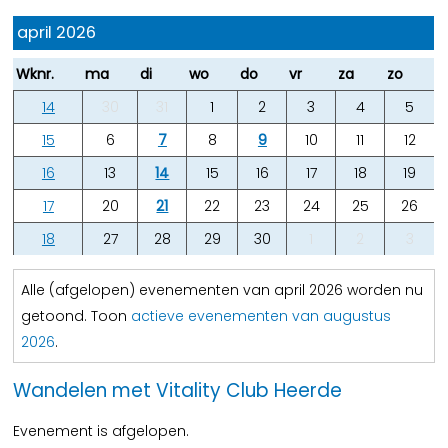
april 2026
Wknr.
ma
di
wo
do
vr
za
zo
14
30
31
1
2
3
4
5
15
6
7
8
9
10
11
12
16
13
14
15
16
17
18
19
17
20
21
22
23
24
25
26
18
27
28
29
30
1
2
3
Alle (afgelopen) evenementen van april 2026 worden nu
getoond. Toon
actieve evenementen van augustus
2026
.
Wandelen met Vitality Club Heerde
Evenement is afgelopen.