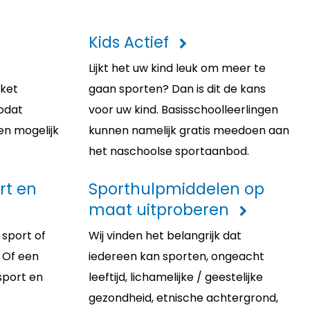
Kids Actief
Lijkt het uw kind leuk om meer te
kket
gaan sporten? Dan is dit de kans
odat
voor uw kind. Basisschoolleerlingen
en mogelijk
kunnen namelijk gratis meedoen aan
het naschoolse sportaanbod.
rt en
Sporthulpmiddelen op
maat uitproberen
 sport of
Wij vinden het belangrijk dat
 Of een
iedereen kan sporten, ongeacht
sport en
leeftijd, lichamelijke / geestelijke
gezondheid, etnische achtergrond,