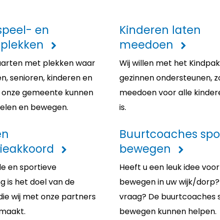
 speel- en
Kinderen laten
plekken
meedoen
kaarten met plekken waar
Wij willen met het Kindpa
n, senioren, kinderen en
gezinnen ondersteunen, z
n onze gemeente kunnen
meedoen voor alle kinder
pelen en bewegen.
is.
en
Buurtcoaches spo
ieakkoord
bewegen
e en sportieve
Heeft u een leuk idee voor
 is het doel van de
bewegen in uw wijk/dorp?
die wij met onze partners
vraag? De buurtcoaches 
maakt.
bewegen kunnen helpen.