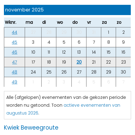
november 2025
Wknr.
ma
di
wo
do
vr
za
zo
44
27
28
29
30
31
1
2
45
3
4
5
6
7
8
9
46
10
11
12
13
14
15
16
47
17
18
19
20
21
22
23
48
24
25
26
27
28
29
30
49
1
2
3
4
5
6
7
Alle (afgelopen) evenementen van de gekozen periode
worden nu getoond. Toon
actieve evenementen van
augustus 2026
.
Kwiek Beweegroute