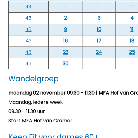
44
26
27
28
45
2
3
4
46
9
10
11
47
16
17
18
48
23
24
25
49
30
1
2
Wandelgroep
maandag 02 november 09:30 - 11:30 | MFA Hof van Cr
Maandag, iedere week
09.30 - 11.30 uur
Start MFA Hof van Cramer
Keep Fit voor dames 60+