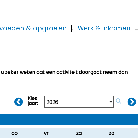
voeden & opgroeien
Werk & inkomen
t u zeker weten dat een activiteit doorgaat neem dan
Kies
jaar:
do
vr
za
zo