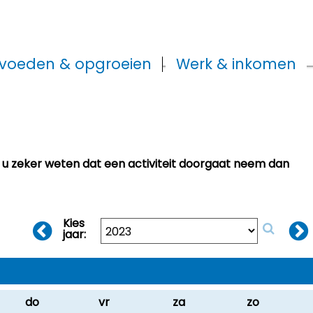
voeden & opgroeien
Werk & inkomen
t u zeker weten dat een activiteit doorgaat neem dan
Kies
jaar:
do
vr
za
zo