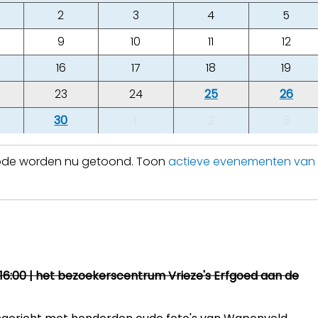
2
3
4
5
9
10
11
12
16
17
18
19
23
24
25
26
30
1
2
3
iode worden nu getoond. Toon
actieve evenementen van
16:00 | het bezoekerscentrum Vrieze's Erfgoed aan de