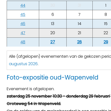
44
30
31
1
45
6
7
8
46
13
14
15
47
20
21
22
48
27
28
29
Alle (afgelopen) evenementen van de gekozen per
augustus 2026
.
Foto-expositie oud-Wapenveld
Evenement is afgelopen.
zaterdag 25 november 10:30 - donderdag 29 februari 
Groteweg 54 in Wapenveld.