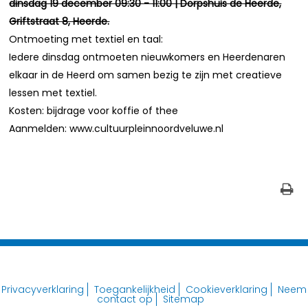
dinsdag 19 december 09:30 - 11:00 | Dorpshuis de Heerde,
Griftstraat 8, Heerde.
Ontmoeting met textiel en taal:
Iedere dinsdag ontmoeten nieuwkomers en Heerdenaren
elkaar in de Heerd om samen bezig te zijn met creatieve
lessen met textiel.
Kosten: bijdrage voor koffie of thee
Aanmelden: www.cultuurpleinnoordveluwe.nl
Privacyverklaring
Toegankelijkheid
Cookieverklaring
Neem
contact op
Sitemap