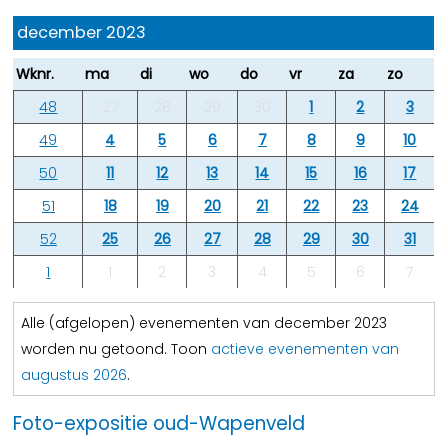
december 2023
Wknr.
ma
di
wo
do
vr
za
zo
48
27
28
29
30
1
2
3
49
4
5
6
7
8
9
10
50
11
12
13
14
15
16
17
51
18
19
20
21
22
23
24
52
25
26
27
28
29
30
31
1
1
2
3
4
5
6
7
Alle (afgelopen) evenementen van december 2023
worden nu getoond. Toon
actieve evenementen van
augustus 2026
.
Foto-expositie oud-Wapenveld