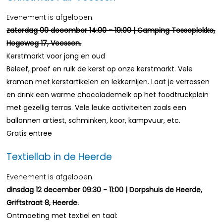
Evenement is afgelopen.
zaterdag 09 december 14:00 - 19:00 | Camping Tesseplekke,
Hogeweg 17, Veessen.
Kerstmarkt voor jong en oud
Beleef, proef en ruik de kerst op onze kerstmarkt. Vele
kramen met kerstartikelen en lekkernijen. Laat je verrassen
en drink een warme chocolademelk op het foodtruckplein
met gezellig terras. Vele leuke activiteiten zoals een
ballonnen artiest, schminken, koor, kampvuur, etc.
Gratis entree
Textiellab in de Heerde
Evenement is afgelopen.
dinsdag 12 december 09:30 - 11:00 | Dorpshuis de Heerde,
Griftstraat 8, Heerde.
Ontmoeting met textiel en taal: