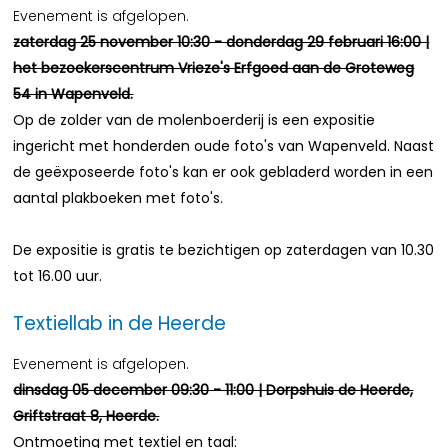
Evenement is afgelopen.
zaterdag 25 november 10:30 - donderdag 29 februari 16:00 |
het bezoekerscentrum Vrieze's Erfgoed aan de Groteweg
54 in Wapenveld.
Op de zolder van de molenboerderij is een expositie
ingericht met honderden oude foto's van Wapenveld. Naast
de geëxposeerde foto's kan er ook gebladerd worden in een
aantal plakboeken met foto's.
De expositie is gratis te bezichtigen op zaterdagen van 10.30
tot 16.00 uur.
Textiellab in de Heerde
Evenement is afgelopen.
dinsdag 05 december 09:30 - 11:00 | Dorpshuis de Heerde,
Griftstraat 8, Heerde.
Ontmoeting met textiel en taal: