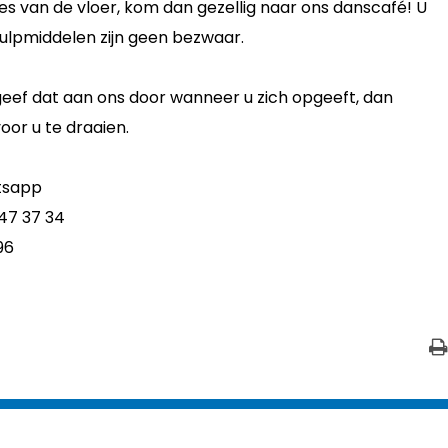
s van de vloer, kom dan gezellig naar ons danscafé! U
ulpmiddelen zijn geen bezwaar.
geef dat aan ons door wanneer u zich opgeeft, dan
or u te draaien.
atsapp
47 37 34
96