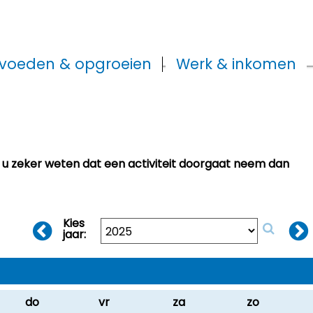
voeden & opgroeien
Werk & inkomen
t u zeker weten dat een activiteit doorgaat neem dan
Kies
jaar:
do
vr
za
zo