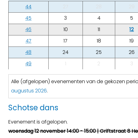
44
27
28
29
45
3
4
5
46
10
11
12
47
17
18
19
48
24
25
26
49
1
2
3
Alle (afgelopen) evenementen van de gekozen per
augustus 2026
.
Schotse dans
Evenement is afgelopen.
woensdag 12 november 14:00 - 15:00 | Griftstraat 8 H