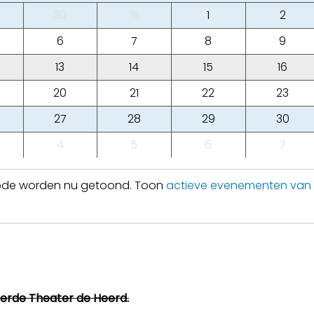
30
31
1
2
6
7
8
9
13
14
15
16
20
21
22
23
27
28
29
30
4
5
6
7
iode worden nu getoond. Toon
actieve evenementen van
eerde Theater de Heerd.