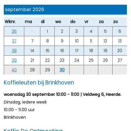
september 2026
Wknr.
ma
di
wo
do
vr
za
zo
36
31
1
2
3
4
5
6
37
7
8
9
10
11
12
13
38
14
15
16
17
18
19
20
39
21
22
23
24
25
26
27
40
28
29
30
1
2
3
4
Koffieleuten bij Brinkhoven
woensdag 30 september 10:00 - 11:00 | Veldweg 6, Heerde.
Dinsdag, iedere week
10.00 - 11.00 uur
Brinkhoven