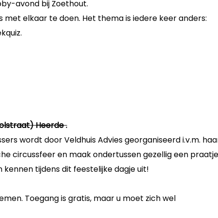
by-avond bij Zoethout.
uks met elkaar te doen. Het thema is iedere keer anders:
kquiz.
oolstraat) Heerde .
ssers wordt door Veldhuis Advies georganiseerd i.v.m. haa
sche circussfeer en maak ondertussen gezellig een praatj
nnen tijdens dit feestelijke dagje uit!
men. Toegang is gratis, maar u moet zich wel