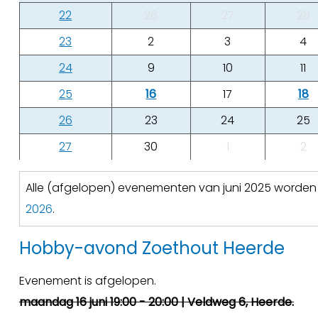
22
26
27
28
23
2
3
4
24
9
10
11
25
16
17
18
26
23
24
25
27
30
1
2
Alle (afgelopen) evenementen van juni 2025 worde
2026
.
Hobby-avond Zoethout Heerde
Evenement is afgelopen.
maandag 16 juni 19:00 - 20:00 | Veldweg 6, Heerde.