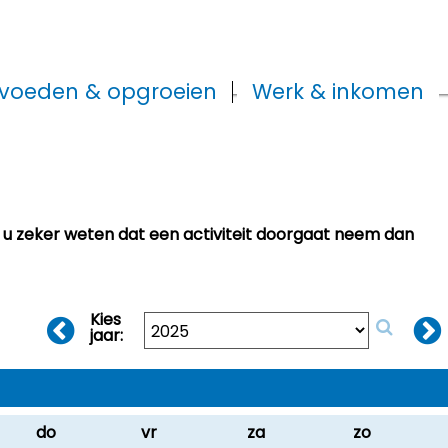
voeden & opgroeien
Werk & inkomen
t u zeker weten dat een activiteit doorgaat neem dan
Kies
jaar:
do
vr
za
zo