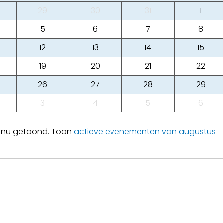
29
30
31
1
5
6
7
8
12
13
14
15
19
20
21
22
26
27
28
29
3
4
5
6
n nu getoond. Toon
actieve evenementen van augustus