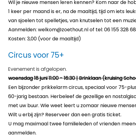
Wil je nieuwe mensen leren kennen? Kom naar de hob
1 keer per maand is er, na de maaltijd, tijd om iets le
van sjoelen tot spelletjes, van knutselen tot een muzie
Aanmelden: welkom@zoethout.nl of tel: 06 155 328 68
Kosten: 3,00 (voor de maaltijd)
Circus voor 75+
Evenement is afgelopen.
woensdag 18 juni 11:00 - 16:30 | Brinklaan (kruising Sch
Een bijzonder prikkelarm circus, speciaal voor 75-plu
60-jarig bestaan. Herbeleef de gezellige en nostalgi
met uw buur. Wie weet leert u zomaar nieuwe mensen ke
Wilt u erbij zijn? Reserveer dan een gratis ticket.
U mag maximaal twee familieleden of vrienden meene
aanmelden.