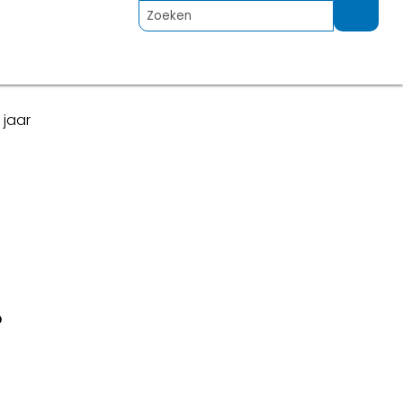
 jaar
p